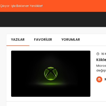
YAZILAR
FAVORILER
YORUMLAR
16 
Kökl
Micros
değişi