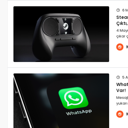
6 M
Stea
Çıktı
4 Mayı
çıkar 
5 A
What
Var!
Mesajl
yukarı