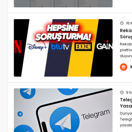
16 
Rekab
Soru
Rekabe
platfo
duyur
9 M
Tele
Yasa
Dünya
Teleg
yasakl