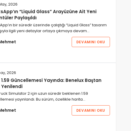
May, 2026
sApp’ın “Liquid Glass” Arayüzüne Ait Yeni
tüler Paylaşıldı
pp’ın bir süredir üzerinde çalıştığı “Liquid Glass” tasarım
şıyla ilgili yeni detaylar ortaya çıkmaya devam…
Mehmet
DEVAMINI OKU
ay, 2026
2 1.59 Güncellemesi Yayında: Benelux Baştan
 Yenilendi
ruck Simulator 2 için uzun süredir beklenen 1.59
lemesi yayınlandı. Bu sürüm, özellikle harita…
Mehmet
DEVAMINI OKU