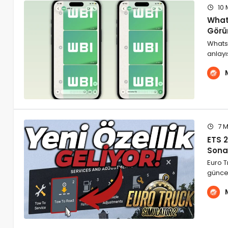
10 
What
Görün
WhatsA
anlayı
7 M
ETS 
Sona
Euro T
güncel