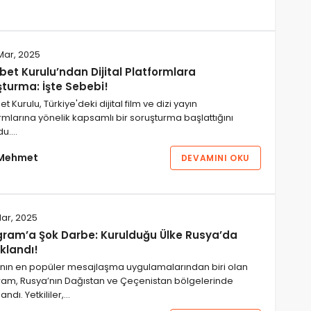
Mar, 2025
et Kurulu’ndan Dijital Platformlara
şturma: İşte Sebebi!
t Kurulu, Türkiye'deki dijital film ve dizi yayın
rmlarına yönelik kapsamlı bir soruşturma başlattığını
du.…
Mehmet
DEVAMINI OKU
ar, 2025
gram’a Şok Darbe: Kurulduğu Ülke Rusya’da
klandı!
nın en popüler mesajlaşma uygulamalarından biri olan
ram, Rusya’nın Dağıstan ve Çeçenistan bölgelerinde
andı. Yetkililer,…