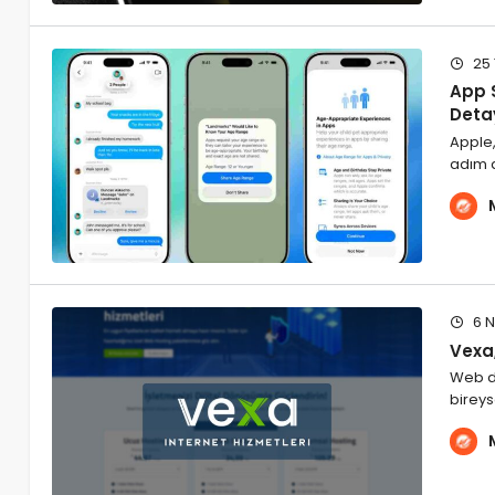
25 
App 
Deta
Apple,
adım a
6 N
Vexa,
Web dü
bireys