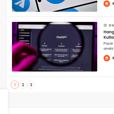
8 M
Hang
Kulla
Pazar 
analiz
1
2
3