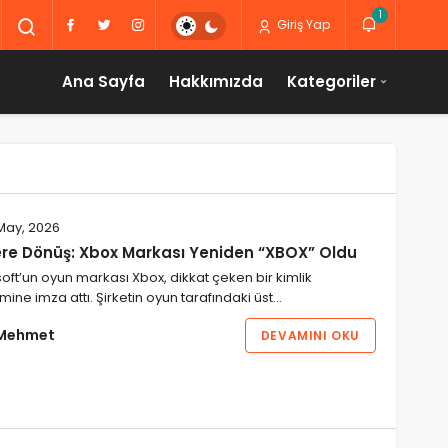
1
Giriş Yap
Ana Sayfa
Hakkımızda
Kategoriler
May, 2026
ere Dönüş: Xbox Markası Yeniden “XBOX” Oldu
oft’un oyun markası Xbox, dikkat çeken bir kimlik
mine imza attı. Şirketin oyun tarafındaki üst…
Mehmet
DEVAMINI OKU