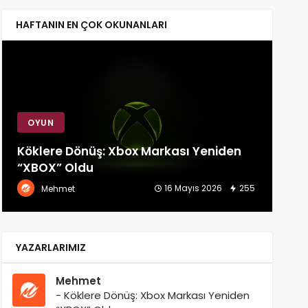
HAFTANIN EN ÇOK OKUNANLARI
OYUN
S
Köklere Dönüş: Xbox Markası Yeniden
Wha
“XBOX” Oldu
Ait
16 Mayıs 2026
255
Mehmet
YAZARLARIMIZ
Mehmet
- Köklere Dönüş: Xbox Markası Yeniden