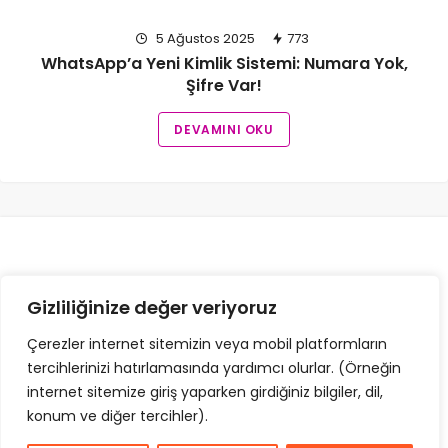
5 Ağustos 2025
773
WhatsApp’a Yeni Kimlik Sistemi: Numara Yok,
Şifre Var!
DEVAMINI OKU
Gizliliğinize değer veriyoruz
Çerezler internet sitemizin veya mobil platformların
İLETIŞIM
GIZLILIK POLITIKASI
tercihlerinizi hatırlamasında yardımcı olurlar. (Örneğin
internet sitemize giriş yaparken girdiğiniz bilgiler, dil,
ÇEREZ POLITIKASI
konum ve diğer tercihler).
© Copyright 2025, Tüm Hakları Saklıdır